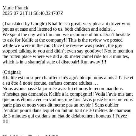
Marie Franck
2025-07-21T11:58:40.324707Z
(Translated by Google) Khalife is a great, very pleasant driver who
put us at ease and listened to us, both children and adults…
We spent the day with him and we recommend him. Don’t hesitate
to ask for Kalife at the company!! This is the review we posted
while we were in the car. Once the review was posted, the guy
stopped talking to you and didn’t even say goodbye! Not to mention
the rotten place where we did a 30-meter camel ride for 3 minutes,
which is in a shameful state of disrepair! Run away!!!!
(Original)
Khalife est un super chauffeur très agréable qui nous a mis à l’aise et
a su être à notre écoute, enfants comme adultes …
Nous avons passé la journée avec lui et nous le recommandons
n’hésitez pas demandez Kalife à la compagnie!! Voilà l’avis mis tant
que nous étions avec en voiture, une fois l’avis posté le mec ne vous
parle plus et nous vous dit meme pas au revoir ! Sans oublier
l’endroit pourri dans lequel on fait un tout de 30 mètres de chameau
de 3 minutes qui est dans un état de délabrement honteux ! Fuyez
!!!!